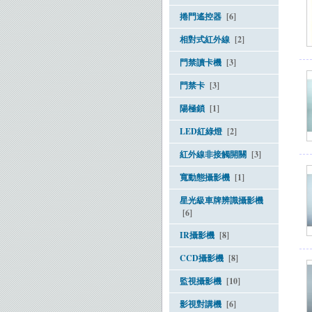
捲門遙控器
[6]
相對式紅外線
[2]
門禁讀卡機
[3]
門禁卡
[3]
陽極鎖
[1]
LED紅綠燈
[2]
紅外線非接觸開關
[3]
寬動態攝影機
[1]
星光級車牌辨識攝影機
[6]
IR攝影機
[8]
CCD攝影機
[8]
監視攝影機
[10]
影視對講機
[6]