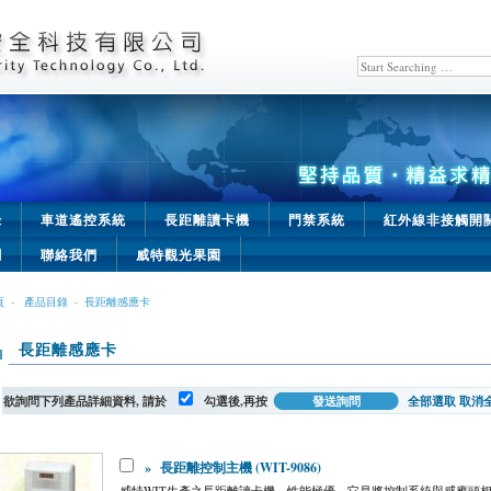
錄
車道遙控系統
長距離讀卡機
門禁系統
紅外線非接觸開
聞
聯絡我們
威特觀光果園
頁
-
產品目錄
-
長距離感應卡
長距離感應卡
欲詢問下列產品詳細資料, 請於
勾選後,再按
全部選取
取消
»
長距離控制主機 (WIT-9086)
威特WIT生產之長距離讀卡機，性能極優，它是將控制系統與感應頭