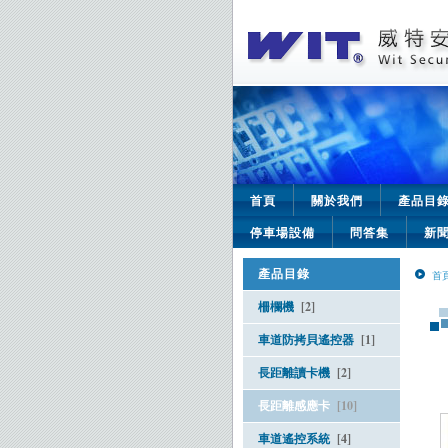
首頁
關於我們
產品目
停車場設備
問答集
新
產品目錄
首
柵欄機
[2]
車道防拷貝遙控器
[1]
長距離讀卡機
[2]
長距離感應卡
[10]
車道遙控系統
[4]