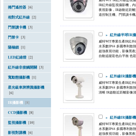
IR紅外線監視攝影機，內建
捲門遙控器
[6]
夜視影像，IR啟動近距
道控制主機、門禁讀卡機及
相對式紅外線
[2]
門禁讀卡機
[3]
»
紅外線半球IR攝影機
門禁卡
[3]
威特WIT專業生產IR紅
水系數IP68 多國專利散
陽極鎖
[1]
超強夜視功能，影像黑夜
自動追蹤彩色白平衡 色彩飽
LED紅綠燈
[2]
紅外線非接觸開關
[3]
»
紅外線IR攝影機 (
寬動態攝影機
[1]
威特WIT專業生產IR紅
星光級車牌辨識攝影機
水系數IP68 多國專利
清晰 IR啟動近距離影像
[6]
IR攝影機
[8]
CCD攝影機
[8]
»
紅外線IR攝影機 (
監視攝影機
[10]
威特WIT專業生產IR紅
水系數IP68 多國專利散
影視對講機
[6]
超強夜視功能，影像黑夜