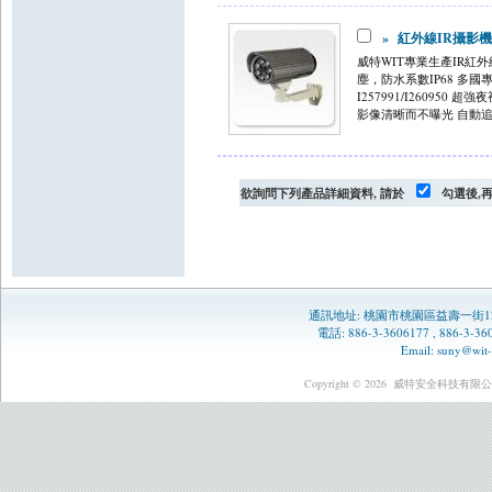
»
紅外線IR攝影機 (W
威特WIT專業生產IR紅
塵，防水系數IP68 多
I257991/I2609
影像清晰而不曝光 自動追蹤
欲詢問下列產品詳細資料, 請於
勾選後,
通訊地址:
桃園市桃園區益壽一街1
電話: 886-3-3606177 , 886-3-
Email:
suny@wit-
Copyright © 2026
威特安全科技有限公