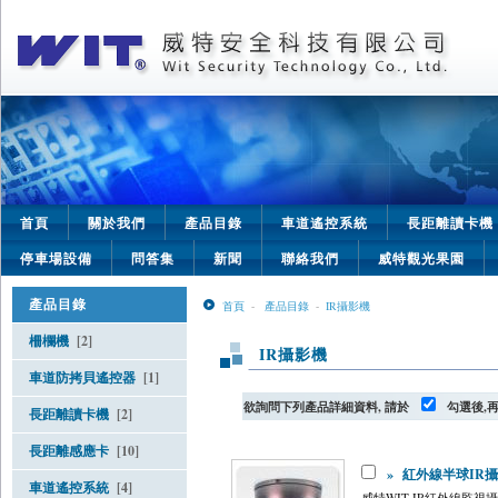
首頁
關於我們
產品目錄
車道遙控系統
長距離讀卡機
停車場設備
問答集
新聞
聯絡我們
威特觀光果園
產品目錄
首頁
-
產品目錄
-
IR攝影機
柵欄機
[2]
IR攝影機
車道防拷貝遙控器
[1]
欲詢問下列產品詳細資料, 請於
勾選後,
長距離讀卡機
[2]
長距離感應卡
[10]
»
紅外線半球IR攝影機
車道遙控系統
[4]
威特WIT IR紅外線監視