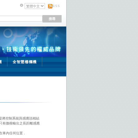
RSS
關
全智慧柵欄機
它是將控制系統與感應頭相結
只有微根輸出之長距離感應
在車內任何位置．