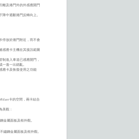
距離及捲門外的外感應開門
下降中遮斷捲門反轉向上。
卡停放於捲門附近，而不會
離感應卡主機在其接訊範圍
管制進入車道已感應開門，
成一進一出錯亂。
感應卡及恢復使用之功能
fare卡的空間，兩卡結合
為美觀：
不鏽鋼金屬面板及框外觀。
鍵的不鏽鋼金屬面板及框外觀。