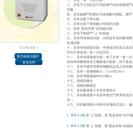
三、具有可分別設定不同的捲門內的感應開門
距離．
四、具有鐵捲門防壓紅外線遮斷偵測點，捲門
五、具有自動下降功能
六、具有自動下降倒數計時器的功能．
七、具有“緊急求救”的按鍵功能．
八、具有手動開門“上“的按鍵．
九、具有特殊除錯功能：內部放有長距離感應
造成誤動。
長距離感應卡
十、具有特殊除錯功能：停車場內部靠近長距
內也不會造成一進一出的誤判。
十一、具有特殊除錯功能：車子在有一進一出
此時倒車離開車道主機會進行除錯，而不會造
十二、具有不繳管理費單獨刪除該員之長距離
十三、具有一組微根輸出（32bit或26bit）
十四、具有電腦連線RS485輸出
十五、感應距離佳
十六、感應距離穩定
十七、長距離感應卡具有弱電指示
十八、長距離感應卡內具有整合門禁系統短距Ｍi
為一。
十九、長距離感應卡外觀有多種樣式設計，極
1.
WIT-L1型
:有"上"按鍵、有"緊急求救"的
2.
WIT-L2型
:無"上"按鍵、無"緊急求救"按