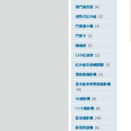
捲門遙控器
[6]
相對式紅外線
[2]
門禁讀卡機
[3]
門禁卡
[3]
陽極鎖
[1]
LED紅綠燈
[2]
紅外線非接觸開關
[3]
寬動態攝影機
[1]
星光級車牌辨識攝影機
[6]
IR攝影機
[8]
CCD攝影機
[8]
監視攝影機
[10]
影視對講機
[6]