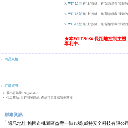
3.
WIT-L3型
:有"上"按鍵、有"緊急求救"按鍵
4.
WIT-L5型
:無"上"按鍵、無"緊急求救"按鍵
5.
WIT-L6型
:無"上"按鍵、無"緊急求救"按鍵
WIT-9086
★
本
長距離控制主機
.
專利
中
» 商品規格:
» 訂購資訊:
最小訂購量: Negotiable
代工商品, 自行開發商品, 產品可更改成買主商標
聯絡資訊
通訊地址:
桃園市桃園區益壽一街12號(威特安全科技有限公司