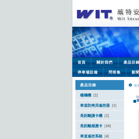
首頁
關於我們
產品目
停車場設備
問答集
新
產品目錄
首
柵欄機
[2]
車道防拷貝遙控器
[1]
長距離讀卡機
[2]
長距離感應卡
[10]
車道遙控系統
[4]