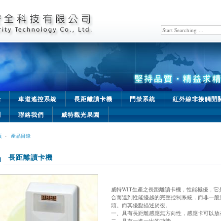
錄
車道遙控系統
長距離讀卡機
門禁系統
紅外線非接觸開
聞
聯絡我們
威特觀光果園
頁
-
產品目錄
長距離讀卡機
威特WIT生產之長距離讀卡機，性能極優，
合而達到性能優越的完整控制系統，而非一般
頭。而其優點描述於後。
一、具有長距離感應無方向性，感應卡可以放
二、具有一進一出的功能．