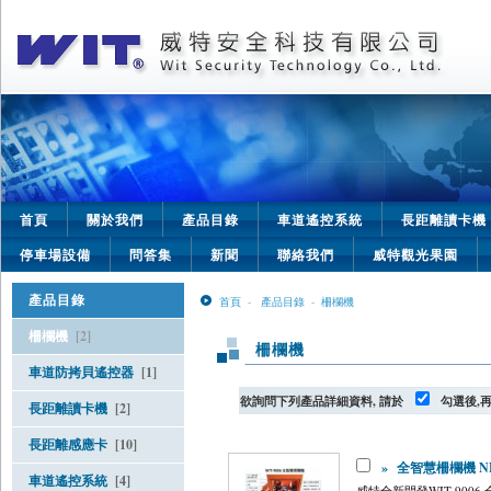
首頁
關於我們
產品目錄
車道遙控系統
長距離讀卡機
停車場設備
問答集
新聞
聯絡我們
威特觀光果園
產品目錄
首頁
-
產品目錄
-
柵欄機
柵欄機
[2]
柵欄機
車道防拷貝遙控器
[1]
欲詢問下列產品詳細資料, 請於
勾選後,
長距離讀卡機
[2]
長距離感應卡
[10]
»
全智慧柵欄機 NEW!
車道遙控系統
[4]
威特全新開發WIT-90