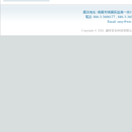
通訊地址:
桃園市桃園區益壽一街1
電話: 886-3-3606177 , 886-3-
Email:
suny@wit-
Copyright © 2026
威特安全科技有限公