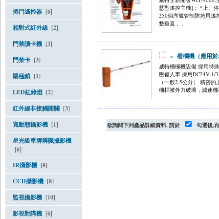
慧型遙控主機]： *上、
捲門遙控器
[6]
250個序號管制防拷貝遙
整垂直，...
相對式紅外線
[2]
門禁讀卡機
[3]
»
柵欄機（應用於
門禁卡
[3]
威特柵欄機設備 採用特
壓傷人車 採用DC24V 
陽極鎖
[1]
（一般2.5公分） 精
柵桿被外力破壞，減速機不
LED紅綠燈
[2]
紅外線非接觸開關
[3]
寬動態攝影機
[1]
欲詢問下列產品詳細資料, 請於
勾選後,
星光級車牌辨識攝影機
[6]
IR攝影機
[8]
CCD攝影機
[8]
監視攝影機
[10]
影視對講機
[6]