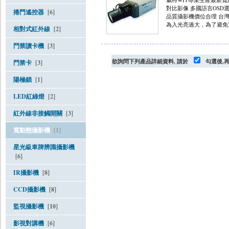
對比影像 多國語言OSD
捲門遙控器
[6]
品質攝影機價位合理 台
為入光亮過大，為了避免過
相對式紅外線
[2]
門禁讀卡機
[3]
欲詢問下列產品詳細資料, 請於
勾選後,
門禁卡
[3]
陽極鎖
[1]
LED紅綠燈
[2]
紅外線非接觸開關
[3]
寬動態攝影機
[1]
星光級車牌辨識攝影機
[6]
IR攝影機
[8]
CCD攝影機
[8]
監視攝影機
[10]
影視對講機
[6]