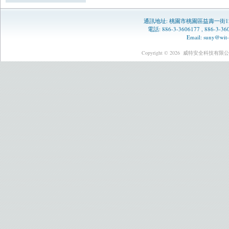
通訊地址:
桃園市桃園區益壽一街1
電話: 886-3-3606177 , 886-3-
Email:
suny@wit-
Copyright © 2026
威特安全科技有限公