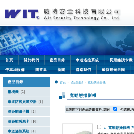
首頁
關於我們
產品目錄
車道遙控系統
長距離讀卡機
停車場設備
問答集
新聞
聯絡我們
威特觀光果園
產品目錄
首頁
-
產品目錄
-
寬動態攝影機
柵欄機
[2]
寬動態攝影機
車道防拷貝遙控器
[1]
欲詢問下列產品詳細資料, 請於
勾選後,
長距離讀卡機
[2]
長距離感應卡
[10]
»
寬動態攝影機 (WI
車道遙控系統
[4]
威特WIT專業生產最新寬