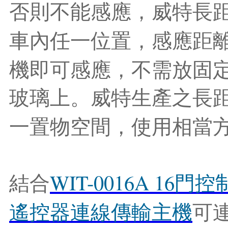
否則不能感應，威特長
車內任一位置，感應距
機即可感應，不需放固
玻璃上。威特生產之長
一置物空間，使用相當
WIT-0016A 16
結
合
門
控
遙
控
器
連
線
傳
輸
主
機
可