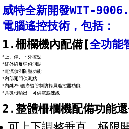
威特全新開發WIT-90
電腦遙控技術，包括：
1.柵欄機內配備[
全功能
*上、停、下外控點
*紅外線反彈偵測點
*電流偵測防壓功能
*內部開門偵測點
*內鍵250個序號管制防拷貝遙控器功能
*具微根輸出，可供電腦連線
2.整體柵欄機配備功能
可上下調整垂直，極限