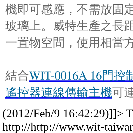
機即可感應，不需放固
玻璃上。威特生產之長
一置物空間，使用相當
WIT-0016A 16
結
合
門
控
遙
控
器
連
線
傳
輸
主
機
可
(2012/Feb/9 16:42:29)]]>
T
http://http://www.wit-taiw