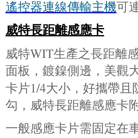
遙
控
器
連
線
傳
輸
主
機
可
威特長距離感應卡
WIT
威特
生產之長距離
面板，鍍鎳側邊，美觀
1/4
卡片
大小，好攜帶且
勾，威特長距離感應卡
一般感應卡片需固定在