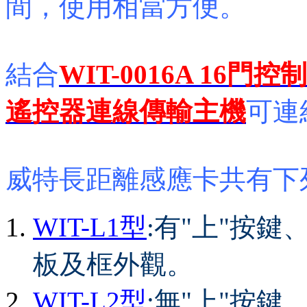
間，使用相當方便。
結 合
WIT-0016A 16門 控 制
遙 控 器 連 線 傳 輸 主 機
可 連 
威特長距離感應卡共有下列
WIT-L1型
:有"上"按
板及框外觀。
WIT-L2 型
:無"上"按