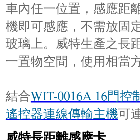
車內任一位置，感應距
機即可感應，不需放固
玻璃上。威特生產之長
一置物空間，使用相當
WIT-0016A 16
結
合
門
控
遙
控
器
連
線
傳
輸
主
機
可
威特長距離感應卡