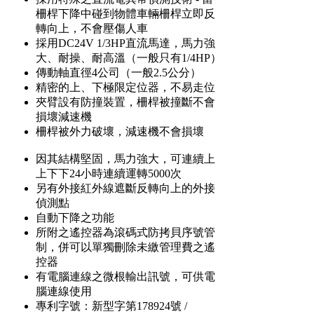
柵桿下降中碰到物體車輛柵桿立即反
轉向上，不會壓傷人車
採用DC24V 1/3HP直流馬達，馬力強
大、耐操、耐高溫（一般只有1/4HP）
傳動軸直徑4公司（一般2.5公分）
精密的上、下極限定位器，不易走位
夾臂設有防撞裝置，柵桿被撞斷不會
損壞減速機
柵桿被外力破壞，減速機不會損壞
因其結構堅固，馬力強大，可連續上
上下下24小時連續運轉5000次
另有外接紅外線遮斷反轉向上的外接
偵測點
自動下降之功能
所附之遙控器為滾碼式防拷貝序號管
制，併可以單獨刪除未繳管理費之遙
控器
有電腦連線之微根輸出訊號，可供電
腦連線使用
專利字號：新型字第178924號 /