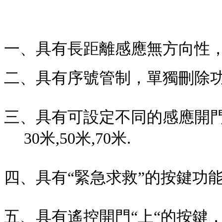
一
、
具有長距離感應無方向性
二
、
具有序號管制，單獨刪除
三
、
具有可設定不同的感應開門距離
30米,50米,70米.
四
、
具有
“
緊急求救
”
的按鍵功
五
、
具有遙控開門
“
上
“
的按鍵