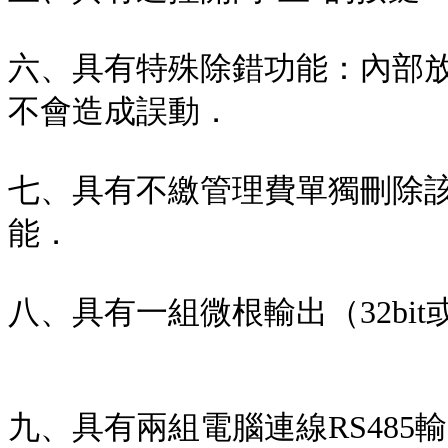
六
、
具有特殊除錯功能：內部
不會造成誤動．
七
、
具有不繳管理費單獨刪除
能．
八
、
具有一組微根輸出（
32bit
九
、
具有兩組電腦連線
RS485
輸