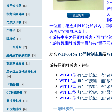
2
捲門遙控器
[6]
便
3
相對式紅外線
[2]
則
門禁讀卡機
[3]
一位置，感應距離10公尺以內，威
門禁卡
[3]
必需貼於擋風玻璃上。
4.威特生產之長距離感應卡可放於
陽極鎖
[1]
5.威特長距離感應卡目前共5種不
LED紅綠燈
[2]
WIT-0016A 16門 控 制 主 機
WI
結 合
及
紅外線非接觸開關
[3]
寬動態攝影機
[1]
威特長距離感應卡包 括:
星光級車牌辨識攝影機
WIT-L1型
:有"上"按鍵、有
[6]
WIT-L2 型
:無"上"按鍵、無
IR攝影機
[8]
WIT-L3 型
:有"上"按鍵、有"
WIT-L5 型
:無"上"按鍵、無"
CCD攝影機
[8]
WIT-L6 型
:無"上"按鍵、無"
監視攝影機
[10]
聯絡資訊
影視對講機
[6]