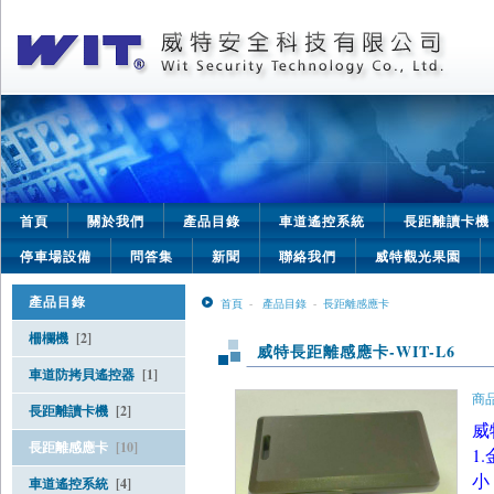
首頁
關於我們
產品目錄
車道遙控系統
長距離讀卡機
停車場設備
問答集
新聞
聯絡我們
威特觀光果園
產品目錄
首頁
-
產品目錄
-
長距離感應卡
柵欄機
[2]
威特長距離感應卡-WIT-L6
車道防拷貝遙控器
[1]
商品
長距離讀卡機
[2]
威
長距離感應卡
[10]
1
小
車道遙控系統
[4]