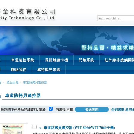
錄
車道遙控系統
長距離讀卡機
門禁系統
紅外線非接觸開
聞
聯絡我們
威特觀光果園
頁
-
產品目錄
-
車道防拷貝遙控器
車道防拷貝遙控器
欲詢問下列產品詳細資料, 請於
勾選後,再按
全部選取
取消
»
車道防拷貝遙控器 (WIT-8066/WIT-7066子機)
威特WIT專業生產之車道防拷貝遙控器 防拷貝管制型設計，具有不繳