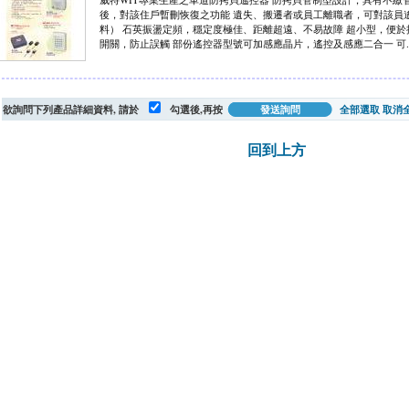
後，對該住戶暫刪恢復之功能 遺失、搬遷者或員工離職者，可對該員
料） 石英振盪定頻，穩定度極佳、距離超遠、不易故障 超小型，便於
開關，防止誤觸 部份遙控器型號可加感應晶片，遙控及感應二合一 可..
欲詢問下列產品詳細資料, 請於
勾選後,再按
全部選取
取消
回到上方