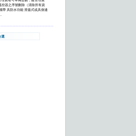
遙控器之序號刪除（清除所有資
攜帶 具防水功能 滑蓋式或具側邊
.
全選