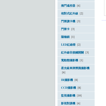
捲門遙控器
[6]
相對式紅外線
[2]
門禁讀卡機
[3]
門禁卡
[3]
陽極鎖
[1]
LED紅綠燈
[2]
紅外線非接觸開關
[3]
寬動態攝影機
[1]
星光級車牌辨識攝影機
[6]
IR攝影機
[8]
CCD攝影機
[8]
監視攝影機
[10]
影視對講機
[6]