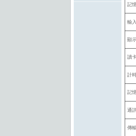
記
輸
顯
讀
計
記
通
傳