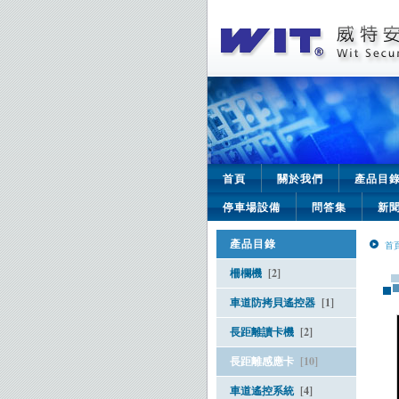
首頁
關於我們
產品目
停車場設備
問答集
新
產品目錄
首
柵欄機
[2]
車道防拷貝遙控器
[1]
長距離讀卡機
[2]
長距離感應卡
[10]
車道遙控系統
[4]