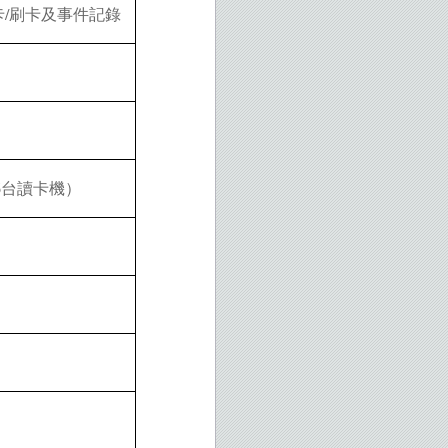
/
卡
刷卡及事件記錄
6
台讀卡機）