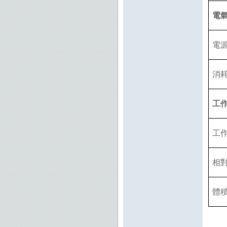
電
電
消
工
工
相
體