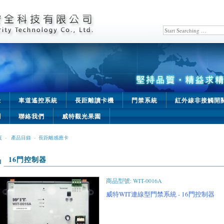
錄
車道遙控系統
長距離讀卡機
門禁系統
紅外線非接觸開
聞
聯絡我們
威特觀光果園
頁
-
產品目錄
-
長距離感應卡
16門控制器
商品型號: WIT-0016A
威 特 WIT連 線 型 門 禁 系 統 - 16門 控 制 器