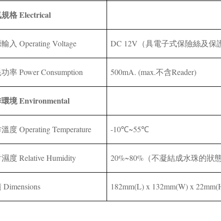
Electrical
氣規格
Operating Voltage
DC 12V
源輸入
（具電子式保險絲及保
Power Consumption
500mA. (max.
Reader)
耗功率
不含
Environmental
作環境
Operating Temperature
-10
~55
作溫度
℃
℃
Relative Humidity
20%~80%
對濕度
（不凝結成水珠的狀
Dimensions
182mm
(L) x 132mm(W) x 22mm(
積