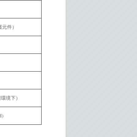
護元件）
態環境下）
H)