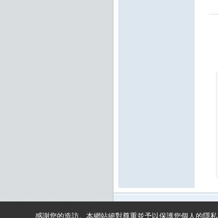
感謝您的造訪。本網站絕對尊重並予以保護您個人的隱私