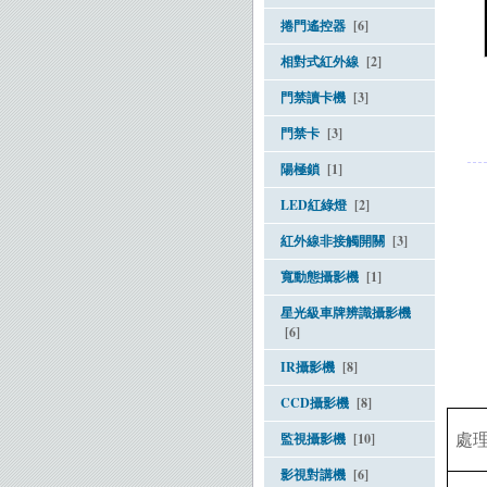
捲門遙控器
[6]
相對式紅外線
[2]
門禁讀卡機
[3]
門禁卡
[3]
陽極鎖
[1]
LED紅綠燈
[2]
紅外線非接觸開關
[3]
寬動態攝影機
[1]
星光級車牌辨識攝影機
[6]
IR攝影機
[8]
CCD攝影機
[8]
監視攝影機
[10]
處
影視對講機
[6]