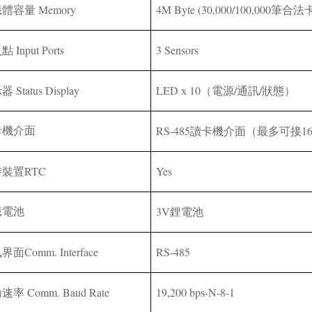
Memory
4M
Byte (30,000/100,000
憶體容量
筆合法
Input Ports
3 Sensors
入點
Status Display
LED x 10
/
/
示器
（電源
通訊
狀態）
RS-485
1
卡機介面
讀卡機介面（最多可接
RTC
Yes
時裝置
3V
憶電池
鋰電池
Comm. Interface
RS-485
訊界面
Comm. Baud Rate
19,200 bps-N-8-1
輸速率