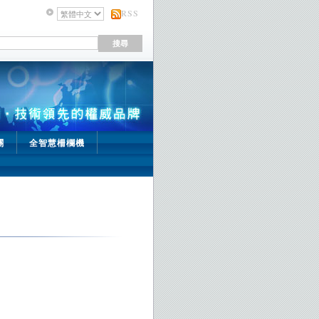
RSS
關
全智慧柵欄機