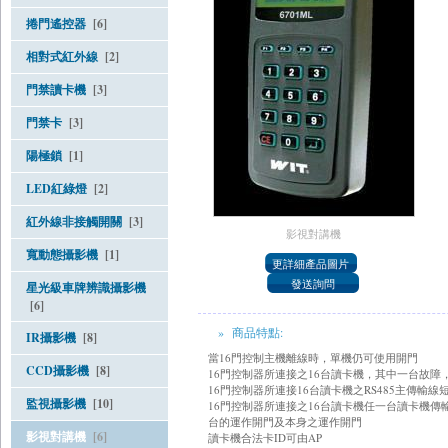
捲門遙控器
[6]
相對式紅外線
[2]
門禁讀卡機
[3]
門禁卡
[3]
陽極鎖
[1]
LED紅綠燈
[2]
紅外線非接觸開關
[3]
影視對講機
寬動態攝影機
[1]
星光級車牌辨識攝影機
[6]
» 商品特點:
IR攝影機
[8]
當 16門 控 制 主 機 離 線 時 ， 單 機 仍 可 使 用 開 門
CCD攝影機
[8]
16門 控 制 器 所 連 接 之 16台 讀 卡 機 ， 其 中 一 台 故 障 
16門 控 制 器 所 連 接 16台 讀 卡 機 之 RS485主 傳 輸 線 短
監視攝影機
[10]
16門 控 制 器 所 連 接 之 16台 讀 卡 機 任 一 台 讀 卡 機 傳 輸
台 的 運 作 開 門 及 本 身 之 運 作 開 門
影視對講機
[6]
讀 卡 機 合 法 卡 ID可 由 AP