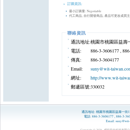
» 訂購資訊:
最小訂購量: Negotiable
代工商品, 自行開發商品, 產品可更改成買
聯絡資訊
通訊地址:
桃園市桃園區益壽一
電話:
886-3-3606177 , 88
傳真:
886-3-3604177
Email:
suny@wit-taiwan.co
網址:
http://www.wit-taiwa
郵遞區號:
330032
通訊地址:
桃園市桃園區益壽一街1
電話: 886-3-3606177 , 886-3-
Email:
suny@wit-
Copyright © 2026
威特安全科技有限公