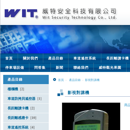
首頁
關於我們
產品目錄
車道遙控系統
長距離讀卡機
停車場設備
問答集
新聞
聯絡我們
威特觀光果園
產品目錄
首頁
-
產品目錄
-
影視對講機
柵欄機
[2]
影視對講機
車道防拷貝遙控器
[1]
商品
長距離讀卡機
[2]
長距離感應卡
[10]
車道遙控系統
[4]