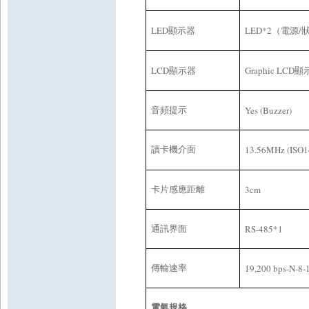
LED
LED*2
/
顯示器
（電源
LCD
Graphic LCD
顯示器
顯
Yes (Buzzer)
音頻提示
13.56MHz (ISO1
讀卡機介面
3cm
卡片感應距離
RS-485
*1
通訊界面
19,200 bps-N-8-
傳輸速率
電氣規格