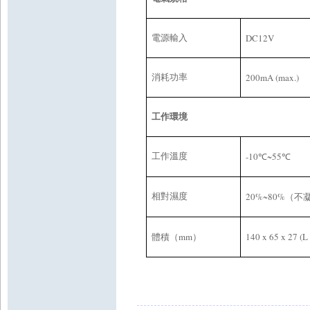
DC12V
電源輸入
200mA (max.)
消耗功率
工作環境
-10
~55
工作溫度
℃
℃
20%~80%
相對濕度
（不
mm
1
4
0 x
65
x 2
7
(L
體積（
）