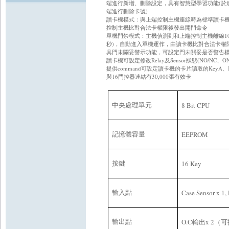
端 進 行 新 增 、 刪 除 設 定 ， 具 有 智 慧 型 學 習 功 能 (於
端 進 行 刪 除 卡 號 )
讀 卡 機 模 式 ： 與 上 端 控 制 主 機 連 線 時 為 標 準 讀 卡 機
控 制 主 機 比 對 合 法 卡 權 限 後 發 出 開 門 命 令
單 機 門 禁 模 式 ： 主 機 偵 測 到 和 上 端 控 制 主 機 離 線 1
秒 )， 自 動 進 入 單 機 運 作 ， 由 讀 卡 機 比 對 合 法 卡 權 
具 門 未 關 妥 警 示 功 能 ， 可 設 定 門 未 關 妥 是 否 警 告 
讀 卡 機 可 設 定 修 改 Relay及 Sensor狀 態 (NO/NC、 
提 供 command可 設 定 讀 卡 機 的 卡 片 讀 取 的 KeyA、 K
與 16門 控 器 連 結 有 30,000張 有 效 卡
8 Bit CPU
中央處理單元
EEPROM
記憶體容量
16 Key
按鍵
Case Sensor x 1,
輸入點
O.C
x 2
輸出點
輸出
（可