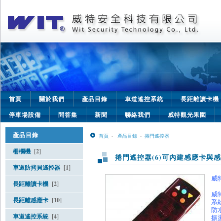
首頁
關於我們
產品目錄
車道遙控系統
長距離讀卡機
停車場設備
問答集
新聞
聯絡我們
威特觀光果園
產品目錄
首頁
-
產品目錄
-
捲門遙控器
柵欄機
[2]
捲門遙控器(6)可內建感應卡與
車道防拷貝遙控器
[1]
威
長距離讀卡機
[2]
威
長距離感應卡
[10]
系
防
車道遙控系統
[4]
振