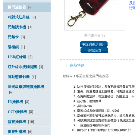
及
捲門遙控器
[6]
行
相對式紅外線
[2]
門禁讀卡機
[3]
捲門遙控器(6)
門禁卡
[3]
陽極鎖
[1]
LED紅綠燈
[2]
» 商品特點:
紅外線非接觸開關
[3]
威特WIT專業生產之捲門遙控器
寬動態攝影機
[1]
星光級車牌辨識攝影機
防拷貝管制型設計，具有不繳管理費者可單
[6]
遺失、搬遷者或員工離職者，可對該員遙控
石英振盪定頻，穩定度極佳、距離超遠、不
IR攝影機
[8]
超小型，便於攜帶
具防水功能
CCD攝影機
[8]
滑蓋式或具側邊開關，防止誤觸
部份遙控器型號可加感應晶片，遙控及感應
可以無線設定器對控制主機進行無線設定遙
監視攝影機
[10]
一個遙控器可控制四個門
捲門在“下”的行進中按“上”立即反轉向“上”
影視對講機
[6]