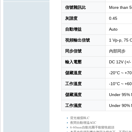
信號雜訊比
More than 5
灰諧度
0.45
自動增益
Auto
視頻輸出信號
1 Vp-p, 75
同步信號
內部同步
輸入電壓
DC 12V (+/-
儲藏溫度
-20°C ~ +7
工作溫度
-10°C ~ +6
儲藏濕度
Under 95% 
工作濕度
Under 90% 
背光補償BLC
夜間自動增溢AGC
6-60mm自動光圈手動變焦鏡頭
本星光級攝影機在微弱之燈光下，不需紅外