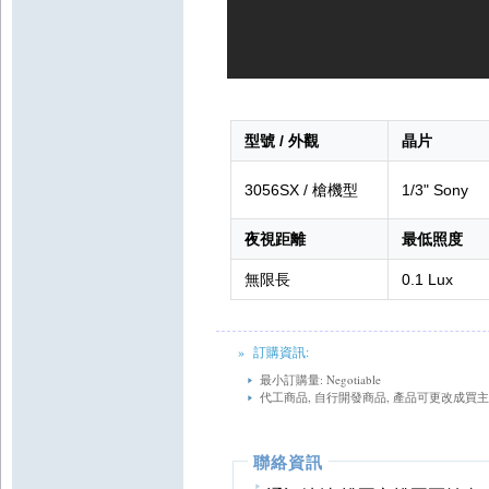
型號 / 外觀
晶片
3056SX / 槍機型
1/3" Sony
夜視距離
最低照度
無限長
0.1 Lux
» 訂購資訊:
最小訂購量: Negotiable
代工商品, 自行開發商品, 產品可更改成買
聯絡資訊