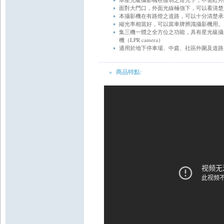
面對大門口，外面光線極強下，可以看清楚
本攝影機在有路燈之道路，可以十分清楚承
縮光率相當好，可以當車牌辨識攝影機用。
集三機一體之全方位之功能，具有星光級攝影機（S
機（LPR camera）
適用於地下停車場、中庭、社區外圍及道路
» 商品特點: