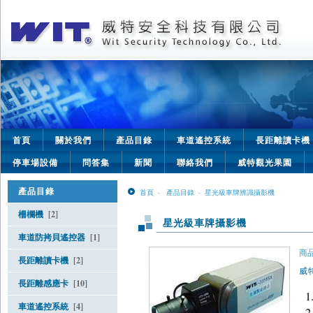
首頁
關於我們
產品目錄
車道遙控系統
長距離讀卡機
停車場設備
問答集
新聞
聯絡我們
威特觀光果園
產品目錄
首頁
-
產品目錄
-
星光級車牌辨識攝影機
柵欄機
[2]
星光級車牌攝影機
車道防拷貝遙控器
[1]
商品
長距離讀卡機
[2]
威
長距離感應卡
[10]
車道遙控系統
[4]