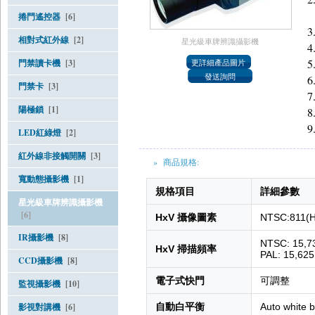
捲門遙控器
[6]
相對式紅外線
[2]
星光級車牌辨識攝影機
門禁讀卡機
[3]
門禁卡
[3]
陽極鎖
[1]
LED紅綠燈
[2]
紅外線非接觸開關
[3]
» 商品規格:
寬動態攝影機
[1]
規格項目
詳細參數
星光級車牌辨識攝影機
[6]
HxV 攝像圖素
NTSC:811(H)
IR攝影機
[8]
NTSC: 15,7
HxV 掃描頻率
PAL: 15,625
CCD攝影機
[8]
電子式快門
可調整
監視攝影機
[10]
影視對講機
[6]
自動白平衡
Auto white 