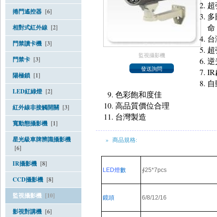
超
捲門遙控器
[6]
多
命
相對式紅外線
[2]
台灣
門禁讀卡機
[3]
超
監視攝影機
門禁卡
[3]
逆
I
陽極鎖
[1]
自
LED紅綠燈
[2]
色彩飽和度佳
高品質價位合理
紅外線非接觸開關
[3]
台灣製造
寬動態攝影機
[1]
星光級車牌辨識攝影機
» 商品規格:
[6]
IR攝影機
[8]
LED
燈
數
∮
2
5*7pc
s
CCD攝影機
[8]
監視攝影機
[10]
鏡頭
6/8/12
/16
影視對講機
[6]