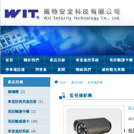
首頁
關於我們
產品目錄
車道遙控系統
長距離讀卡機
停車場設備
問答集
新聞
聯絡我們
威特觀光果園
產品目錄
首頁
-
產品目錄
-
監視攝影機
柵欄機
[2]
監視攝影機
車道防拷貝遙控器
[1]
商品
長距離讀卡機
[2]
威特
長距離感應卡
[10]
低
車道遙控系統
[4]