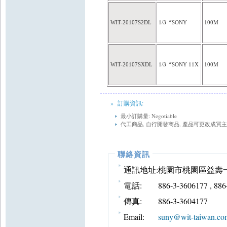
WIT-20107S2DL
1/3
〞
SONY
100M
WIT-20107SXDL
1/3
〞
SONY 11X
100M
» 訂購資訊:
最小訂購量: Negotiable
代工商品, 自行開發商品, 產品可更改成買
聯絡資訊
通訊地址:
桃園市桃園區益壽一
電話:
886-3-3606177 , 88
傳真:
886-3-3604177
Email:
suny@wit-taiwan.co