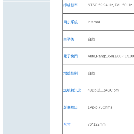
掃瞄頻率
NTSC:59.94 Hz, PAL:50 Hz
同步系統
Internal
白平衡
自動
電子快門
Auto,Rang:1/50(1/60)~1/100
增益控制
自動
訊號雜訊比
48Db
以上
(AGC off)
影像輸出
1Vp-p,75Ohms
尺寸
76*122mm