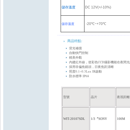
儲存溫度
DC 12V(+/-10%)
-20
℃
~+70
℃
儲存溫度
» 商品特點:
背光補償
自動快門控制
精美外觀
內建紅外線，使彩色CCD攝影機能在夜間
採用非偏焦鏡頭，日夜焦距清晰
照度0.1~0.3Lux IR啟動
防水標準 IP68
型號
晶片
夜視距離
WIT-20107SDL
1/3
〞
SONY
100M