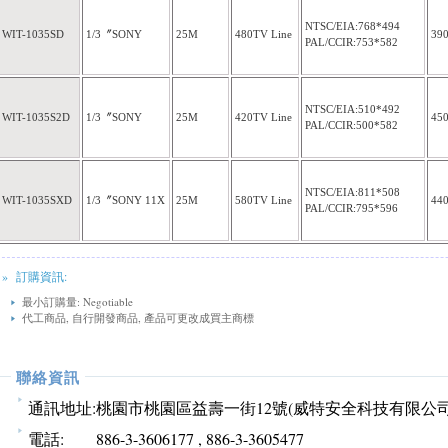
NTSC/EIA:768*494
WIT-1035SD
1/3
〞
SONY
25M
480TV Line
39
PAL/CCIR:753*582
NTSC/EIA:510*492
WIT-1035S2D
1/3
〞
SONY
25M
420TV Line
45
PAL/CCIR:500*582
NTSC/EIA:811*508
WIT-1035SXD
1/3
〞
SONY 11X
25M
580TV Line
44
PAL/CCIR:795*596
» 訂購資訊:
最小訂購量: Negotiable
代工商品, 自行開發商品, 產品可更改成買主商標
聯絡資訊
通訊地址:
桃園市桃園區益壽一街12號(威特安全科技有限公司
電話:
886-3-3606177 , 886-3-3605477