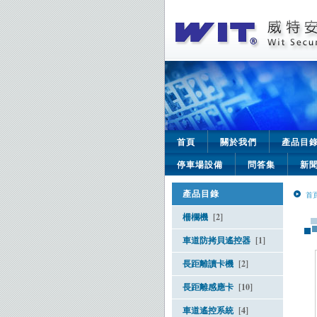
首頁
關於我們
產品目
停車場設備
問答集
新
產品目錄
首
柵欄機
[2]
車道防拷貝遙控器
[1]
長距離讀卡機
[2]
長距離感應卡
[10]
車道遙控系統
[4]