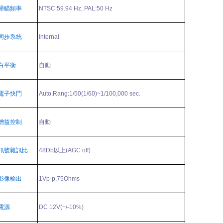
掃瞄頻率
NTSC:59.94 Hz, PAL:50 Hz
同步系統
Internal
白平衡
自動
電子快門
Auto,Rang:1/50(1/60)~1/100,000 sec.
增益控制
自動
訊號雜訊比
48Db
以上
(AGC off)
影像輸出
1Vp-p,75Ohms
電源
DC 12V(+/-10%)