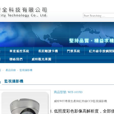
錄
車道遙控系統
長距離讀卡機
門禁系統
紅外線非接觸開
聞
聯絡我們
威特觀光果園
頁
-
產品目錄
-
監視攝影機
監視攝影機
商品型號: WIT-1035D
威特WIT專業生產IR紅外線CCD監視攝影機
低照度彩色影像高解析度，全部使用