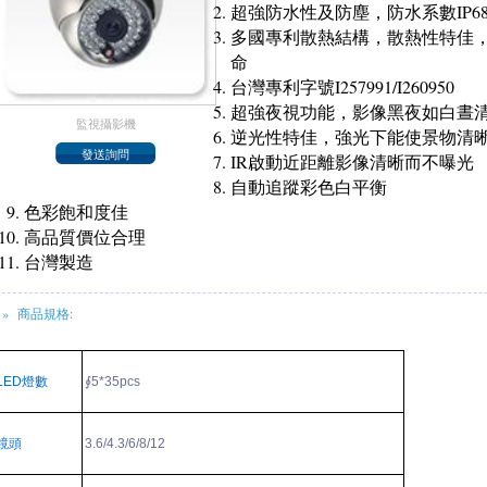
超強防水性及防塵，防水系數IP6
多國專利散熱結構，散熱性特佳
命
台灣專利字號I257991/I260950
超強夜視功能，影像黑夜如白晝
監視攝影機
逆光性特佳，強光下能使景物清
IR啟動近距離影像清晰而不曝光
自動追蹤彩色白平衡
色彩飽和度佳
高品質價位合理
台灣製造
» 商品規格:
LED
燈數
∮
5*35pcs
鏡頭
3.6/4.3/6/8/12