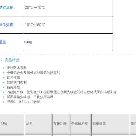
儲存溫度
-20
℃
~+70
℃
操
作
溫
度
-10
℃
~+60
℃
重量
480g
» 商品特點:
IP66防 水 系 數
全 機
鋁合金及
陽極處理
殼 體 散 熱 專 利
背 光 補 償
自 動 快 門 控 制
精 美 外 觀
內 建 紅 外 線 ，
使彩色
CCD
攝影機能在夜間光線微弱時自動轉成黑白清晰影像
採用非偏焦鏡頭，日夜焦距清晰
照度
0.1-0.3Lux IR
啟動
型號
晶片
夜視距離
螢幕解析度
影像圖素
消