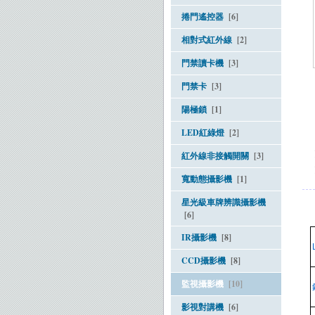
捲門遙控器
[6]
相對式紅外線
[2]
門禁讀卡機
[3]
門禁卡
[3]
陽極鎖
[1]
LED紅綠燈
[2]
紅外線非接觸開關
[3]
寬動態攝影機
[1]
星光級車牌辨識攝影機
[6]
IR攝影機
[8]
CCD攝影機
[8]
監視攝影機
[10]
影視對講機
[6]