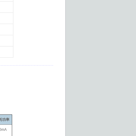
耗功率
0mA