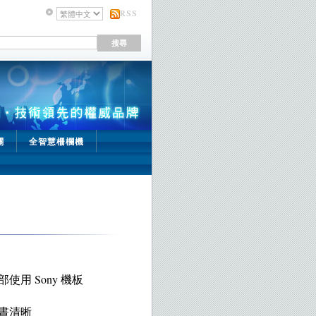
RSS
關
全智慧柵欄機
用 Sony 機板
晝清晰