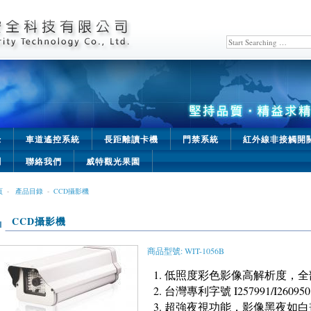
錄
車道遙控系統
長距離讀卡機
門禁系統
紅外線非接觸開
聞
聯絡我們
威特觀光果園
頁
-
產品目錄
-
CCD攝影機
CCD攝影機
商品型號: WIT-1056B
低照度彩色影像高解析度，全部使
台灣專利字號 I257991/I260950
超強夜視功能，影像黑夜如白