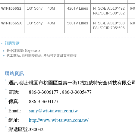
WIT-1056S2
1/3" Sony
40M
420TV Lines
NTSC/EIA:510*492
64
PAL/CCIR:500*582
WIT-1056SX
1/3" Sony
40M
580TV Lines
NTSC/EIA:810*508
63
PAL/CCIR:795*596
» 訂購資訊:
最小訂購量: Negotiable
代工商品, 自行開發商品, 產品可更改成買主商標
聯絡資訊
通訊地址:
桃園市桃園區益壽一街12號(威特安全科技有限公司
電話:
886-3-3606177 , 886-3-3605477
傳真:
886-3-3604177
Email:
suny@wit-taiwan.com.tw
網址:
http://www.wit-taiwan.com.tw/
郵遞區號:
330032