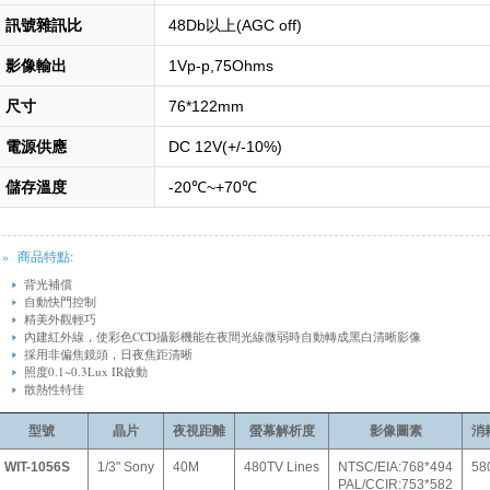
訊號雜訊比
48Db以上(AGC off)
影像輸出
1Vp-p,75Ohms
尺寸
76*122mm
電源供應
DC 12V(+/-10%)
儲存溫度
-20℃~+70℃
» 商品特點:
背光補償
自動快門控制
精美外觀輕巧
內建紅外線，使彩色CCD攝影機能在夜間光線微弱時自動轉成黑白清晰影像
採用非偏焦鏡頭，日夜焦距清晰
照度0.1~0.3Lux IR啟動
散熱性特佳
型號
晶片
夜視距離
螢幕解析度
影像圖素
消
WIT-1056S
1/3" Sony
40M
480TV Lines
NTSC/EIA:768*494
58
PAL/CCIR:753*582