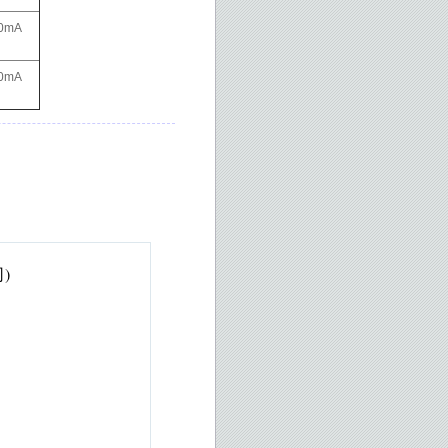
0mA
0mA
)