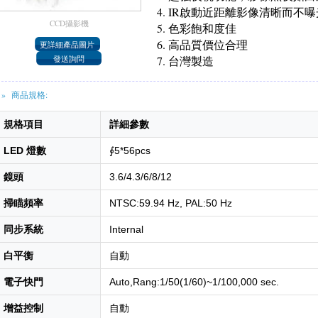
IR啟動近距離影像清晰而不曝
CCD攝影機
色彩飽和度佳
高品質價位合理
台灣製造
» 商品規格:
規格項目
詳細參數
LED 燈數
∮5*56pcs
鏡頭
3.6/4.3/6/8/12
掃瞄頻率
NTSC:59.94 Hz, PAL:50 Hz
同步系統
Internal
白平衡
自動
電子快門
Auto,Rang:1/50(1/60)~1/100,000 sec.
增益控制
自動