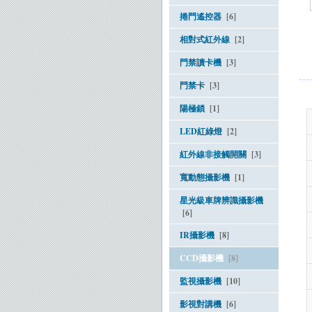
捲門遙控器
[6]
相對式紅外線
[2]
門禁讀卡機
[3]
門禁卡
[3]
陽極鎖
[1]
LED紅綠燈
[2]
紅外線非接觸開關
[3]
寬動態攝影機
[1]
星光級車牌辨識攝影機
[6]
IR攝影機
[8]
CCD攝影機
[8]
監視攝影機
[10]
影視對講機
[6]