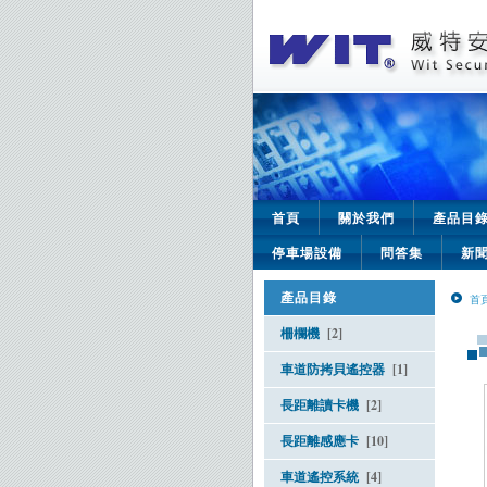
首頁
關於我們
產品目
停車場設備
問答集
新
產品目錄
首
柵欄機
[2]
車道防拷貝遙控器
[1]
長距離讀卡機
[2]
長距離感應卡
[10]
車道遙控系統
[4]