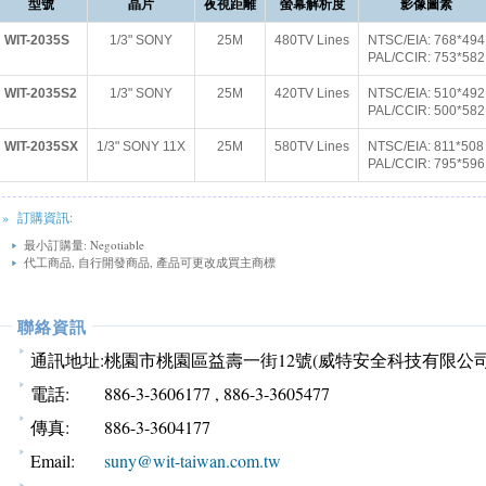
型號
晶片
夜視距離
螢幕解析度
影像圖素
WIT-2035S
1/3" SONY
25M
480TV Lines
NTSC/EIA: 768*494
PAL/CCIR: 753*582
WIT-2035S2
1/3" SONY
25M
420TV Lines
NTSC/EIA: 510*492
PAL/CCIR: 500*582
WIT-2035SX
1/3" SONY 11X
25M
580TV Lines
NTSC/EIA: 811*508
PAL/CCIR: 795*596
» 訂購資訊:
最小訂購量: Negotiable
代工商品, 自行開發商品, 產品可更改成買主商標
聯絡資訊
通訊地址:
桃園市桃園區益壽一街12號(威特安全科技有限公司
電話:
886-3-3606177 , 886-3-3605477
傳真:
886-3-3604177
Email:
suny@wit-taiwan.com.tw