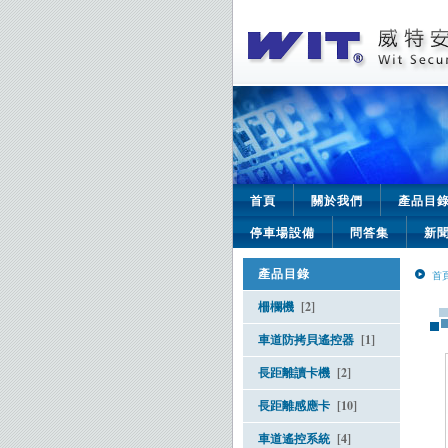
首頁
關於我們
產品目
停車場設備
問答集
新
產品目錄
首
柵欄機
[2]
車道防拷貝遙控器
[1]
長距離讀卡機
[2]
長距離感應卡
[10]
車道遙控系統
[4]