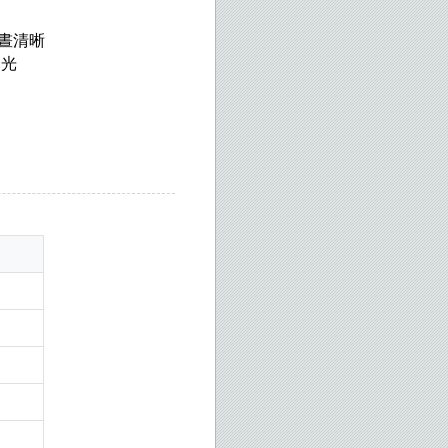
晝清晰
曝光