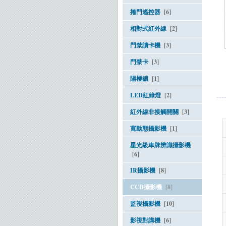
捲門遙控器
[6]
相對式紅外線
[2]
門禁讀卡機
[3]
門禁卡
[3]
陽極鎖
[1]
LED紅綠燈
[2]
紅外線非接觸開關
[3]
寬動態攝影機
[1]
星光級車牌辨識攝影機
[6]
IR攝影機
[8]
CCD攝影機
[8]
監視攝影機
[10]
影視對講機
[6]