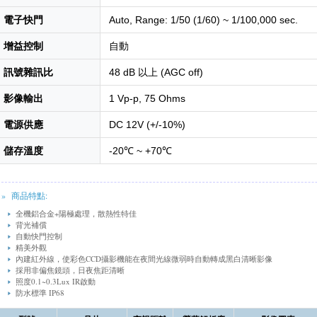
電子快門
Auto, Range: 1/50 (1/60) ~ 1/100,000 sec.
增益控制
自動
訊號雜訊比
48 dB 以上 (AGC off)
影像輸出
1 Vp-p, 75 Ohms
電源供應
DC 12V (+/-10%)
儲存溫度
-20℃ ~ +70℃
» 商品特點:
全機鋁合金+陽極處理，散熱性特佳
背光補償
自動快門控制
精美外觀
內建紅外線，使彩色CCD攝影機能在夜間光線微弱時自動轉成黑白清晰影像
採用非偏焦鏡頭，日夜焦距清晰
照度0.1~0.3Lux IR啟動
防水標準 IP68