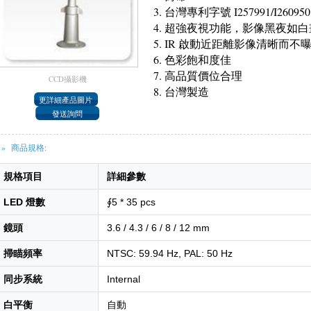
台灣專利字號 I257991/I260950
超強夜視功能，影像黑夜如白
IR 啟動近距離影像清晰而不
色彩飽和度佳
高品質價位合理
CCD攝影機
台灣製造
» 商品規格:
規格項目
詳細參數
LED 燈數
∮5 * 35 pcs
鏡頭
3.6 / 4.3 / 6 / 8 / 12 mm
掃瞄頻率
NTSC: 59.94 Hz, PAL: 50 Hz
同步系統
Internal
白平衡
自動