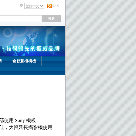
RSS
關
全智慧柵欄機
用 Sony 機板
佳，大幅延長攝影機使用