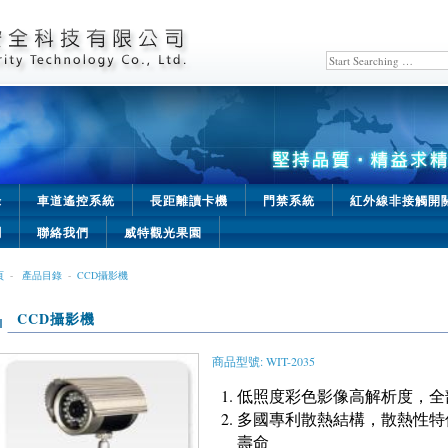
錄
車道遙控系統
長距離讀卡機
門禁系統
紅外線非接觸開
聞
聯絡我們
威特觀光果園
頁
-
產品目錄
-
CCD攝影機
CCD攝影機
商品型號: WIT-2035
低照度彩色影像高解析度，全部使
多國專利散熱結構，散熱性特
壽命