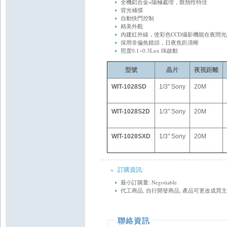
全機鋁合金+陽極處理，散熱性特佳
背光補償
自動快門控制
精美外觀
內建紅外線，使彩色CCD攝影機能在夜間
採用非偏焦鏡頭，日夜焦距清晰
照度0.1~0.3Lux IR啟動
型號
晶片
夜視距離
WIT-1028SD
1/3" Sony
20M
WIT-1028S2D
1/3" Sony
20M
WIT-1028SXD
1/3" Sony
20M
» 訂購資訊:
最小訂購量: Negotiable
代工商品, 自行開發商品, 產品可更改成買
聯絡資訊