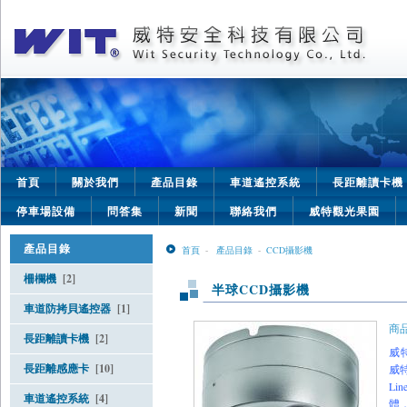
首頁
關於我們
產品目錄
車道遙控系統
長距離讀卡機
停車場設備
問答集
新聞
聯絡我們
威特觀光果園
產品目錄
首頁
-
產品目錄
-
CCD攝影機
柵欄機
[2]
半球CCD攝影機
車道防拷貝遙控器
[1]
商品
長距離讀卡機
[2]
威
長距離感應卡
[10]
威特
L
車道遙控系統
[4]
體