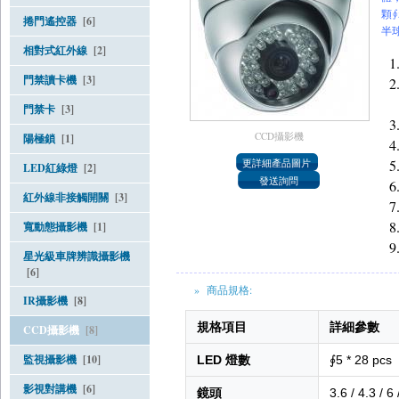
顆
捲門遙控器
[6]
半
相對式紅外線
[2]
門禁讀卡機
[3]
門禁卡
[3]
CCD攝影機
陽極鎖
[1]
LED紅綠燈
[2]
紅外線非接觸開關
[3]
寬動態攝影機
[1]
星光級車牌辨識攝影機
[6]
» 商品規格:
IR攝影機
[8]
規格項目
詳細參數
CCD攝影機
[8]
監視攝影機
[10]
LED 燈數
∮5 * 28 pcs
影視對講機
[6]
鏡頭
3.6 / 4.3 / 6