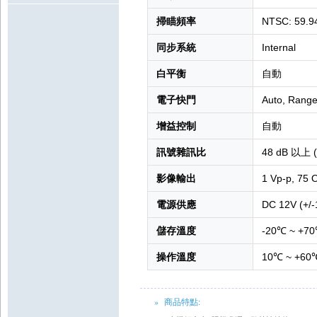
掃瞄頻率
NTSC: 59.94
同步系統
Internal
白平衡
自動
電子快門
Auto, Range
增益控制
自動
訊號雜訊比
48 dB 以上 (
影像輸出
1 Vp-p, 75
電源供應
DC 12V (+/
儲存溫度
-20℃ ~ +7
操作溫度
10℃ ~ +60
» 商品特點: