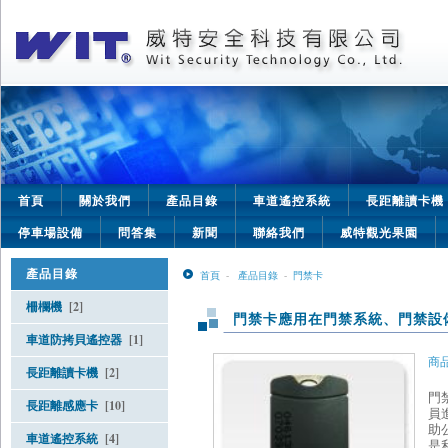
首頁
關於我們
產品目錄
車道遙控系統
長距離讀卡機
停車場設備
問答集
新聞
聯絡我們
威特觀光果園
產品目錄
首頁
-
產品目錄
-
門禁卡
柵欄機
[2]
門禁卡應用在門禁系統、門禁設
車道防拷貝遙控器
[1]
商品
長距離讀卡機
[2]
門
長距離感應卡
[10]
員
助
車道遙控系統
[4]
是