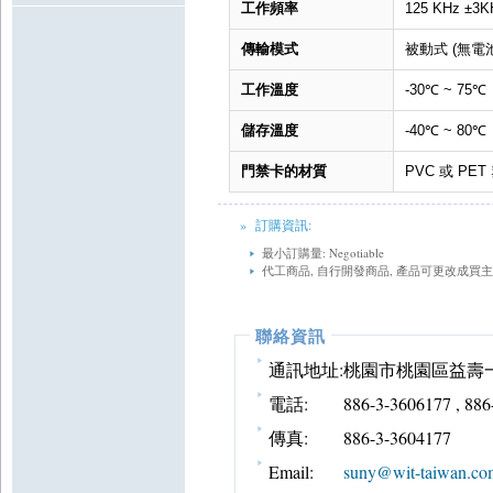
工作頻率
125 KHz ±3K
傳輸模式
被動式 (無電池
工作溫度
-30℃ ~ 75℃
儲存溫度
-40℃ ~ 80℃
門禁卡的材質
PVC 或 PET
» 訂購資訊:
最小訂購量: Negotiable
代工商品, 自行開發商品, 產品可更改成買
聯絡資訊
通訊地址:
桃園市桃園區益壽一
電話:
886-3-3606177 , 88
傳真:
886-3-3604177
Email:
suny@wit-taiwan.co