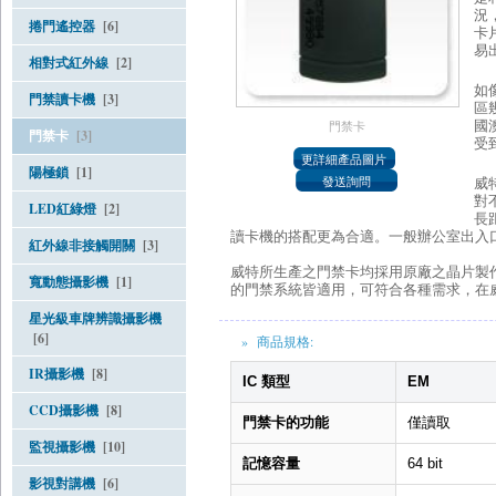
況
捲門遙控器
[6]
卡
易
相對式紅外線
[2]
如
門禁讀卡機
[3]
區
國
門禁卡
門禁卡
[3]
受
陽極鎖
[1]
威
對
LED紅綠燈
[2]
長
讀卡機的搭配更為合適。一般辦公室出入
紅外線非接觸開關
[3]
威特所生產之門禁卡均採用原廠之晶片製
寬動態攝影機
[1]
的門禁系統皆適用，可符合各種需求，在
星光級車牌辨識攝影機
[6]
» 商品規格:
IR攝影機
[8]
IC 類型
EM
CCD攝影機
[8]
門禁卡的功能
僅讀取
監視攝影機
[10]
記憶容量
64 bit
影視對講機
[6]