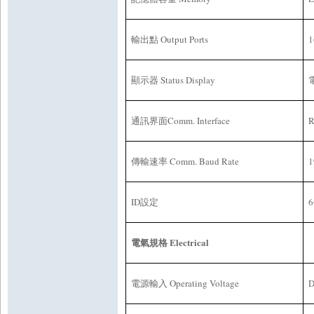
Output Ports
1
輸出點
Status Display
顯示器
Comm. Interface
R
通訊界面
Comm. Baud Rate
1
傳輸速率
ID
6
設定
Electrical
電氣規格
Operating Voltage
D
電源輸入