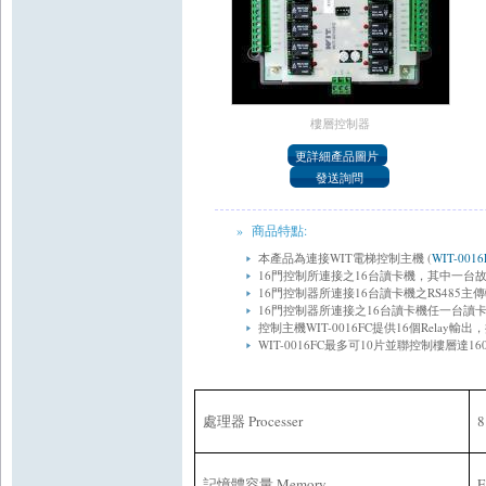
樓層控制器
» 商品特點:
本產品為連接WIT電梯控制主機 (
WIT-0016
16門控制所連接之16台讀卡機，其中一台
16門控制器所連接16台讀卡機之RS485
16門控制器所連接之16台讀卡機任一台讀卡
控制主機WIT-0016FC提供16個Rel
WIT-0016FC最多可10片並聯控制樓層達1
Processer
8
處理器
Memory
記憶體容量