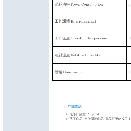
Power Consumption
3
消耗功率
Environmental
工作環境
Operating Temperature
-
工作溫度
Relative Humidity
相對濕度
Dimensions
體積
» 訂購資訊:
最小訂購量: Negotiable
代工商品, 自行開發商品, 產品可更改成買