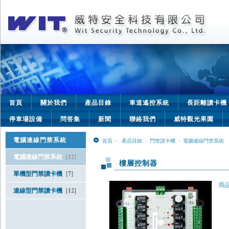
首頁
關於我們
產品目錄
車道遙控系統
長距離讀卡機
停車場設備
問答集
新聞
聯絡我們
威特觀光果園
電腦連線門禁系統
首頁
-
產品目錄
-
門禁讀卡機
-
電腦連線門禁系統
電腦連線門禁系統
[12]
樓層控制器
單機型門禁讀卡機
[7]
商品
連線型門禁讀卡機
[12]