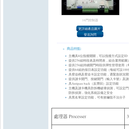
16門控制器
» 商品特點:
主 機 具 8位 指 撥 開 關 ， 可 以 指 撥 方 式 設 定 ID
提 供 256組 時 段 表 及 時 間 表 ， 組 合 運 用 範 圍 
提 供 256組 持 續 開 門 時 段 供 彈 性 管 理 使 用 （ 
提 供 64組 的 假 日 表 設 定 功 能 （ 每 組 可 設 10
具 脅 迫 碼 及 脅 迫 卡 設 定 功 能 ， 遇 緊 急 狀 況 開
提 供 讀 卡 開 門 、 按 鍵 開 門 （ 輸 入 卡 號 ） 及 讀
具 Antipass back（ 反 潛 回 ） 設 定 功 能
主 機 及 讀 卡 機 具 防 拆 機 破 壞 偵 測 ， 可 設 定 門 
防 拆 偵 測 ， 強 化 系 統 設 備 之 安 全
具 黑 名 單 設 定 功 能 ， 可 有 效嚇 阻 不 法 分 子
Processer
3
處理器