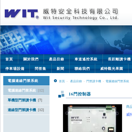
首頁
關於我們
產品目錄
車道遙控系統
長距離讀卡機
停車場設備
問答集
新聞
聯絡我們
威特觀光果園
電腦連線門禁系統
首頁
-
產品目錄
-
門禁讀卡機
-
電腦連線門禁系統
電腦連線門禁系統
[12]
16門控制器
單機型門禁讀卡機
[7]
商品
連線型門禁讀卡機
[12]
威 