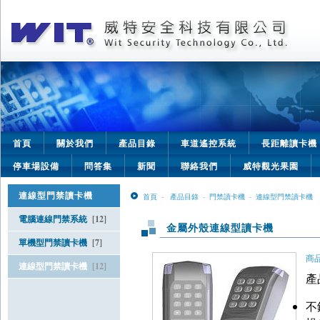
首頁
關於我們
產品目錄
車道遙控系統
長距離讀卡機
停車場設備
問答集
新聞
聯絡我們
威特觀光果園
連線型門禁讀卡機
首頁
-
產品目錄
-
門禁讀卡機
-
連線型門禁讀卡機
電腦連線門禁系統
[12]
金屬外殼連線型讀卡機
單機型門禁讀卡機
[7]
商品
連線型門禁讀卡機
[12]
產
不