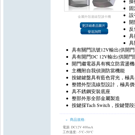
操
固
設
金屬外殼連線型讀卡機
開
反
具
具
具有關門訊號12V輸出(供開門
具有開門DC 12V輸出(供開門
開門繼電器具有獨立防震盪機
主機附自我偵測防當機能
按鍵鍵盤具有藍色背光，極具
整體外型流線型設計，極具價
具不銹鋼安裝底座
整部外形全部金屬製造
按鍵採Tach Switch，按鍵聲
» 商品規格:
電源: DC12V 400mA
工作溫度: -5℃~50℃