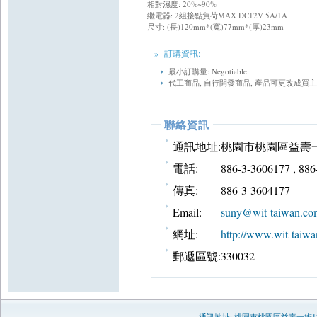
相對濕度: 20%~90%
繼電器: 2組接點負荷MAX DC12V 5A/1A
尺寸: (長)120mm*(寬)77mm*(厚)23mm
» 訂購資訊:
最小訂購量: Negotiable
代工商品, 自行開發商品, 產品可更改成買
聯絡資訊
通訊地址:
桃園市桃園區益壽一
電話:
886-3-3606177 , 88
傳真:
886-3-3604177
Email:
suny@wit-taiwan.co
網址:
http://www.wit-taiwa
郵遞區號:
330032
通訊地址:
桃園市桃園區益壽一街1