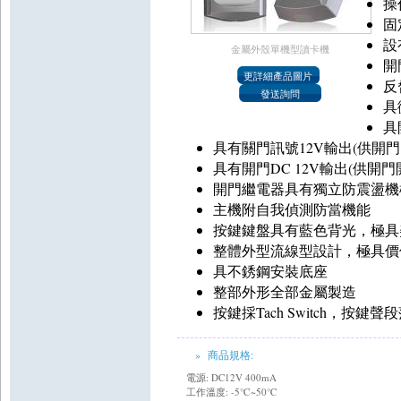
操
固
設
金屬外殼單機型讀卡機
開
反
具
具
具有關門訊號12V輸出(供開門
具有開門DC 12V輸出(供開門
開門繼電器具有獨立防震盪機
主機附自我偵測防當機能
按鍵鍵盤具有藍色背光，極具
整體外型流線型設計，極具價
具不銹鋼安裝底座
整部外形全部金屬製造
按鍵採Tach Switch，按鍵聲
» 商品規格:
電源: DC12V 400mA
工作溫度: -5℃~50℃