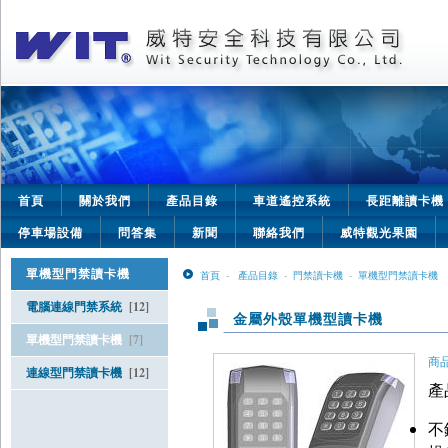
首頁
關於我們
產品目錄
車道遙控系統
長距離讀卡機
停車場設備
問答集
新聞
聯絡我們
威特觀光果園
單機型門禁讀卡機
首頁
-
產品目錄
-
門禁讀卡機
-
單機型門禁讀卡機
電腦連線門禁系統
[12]
金屬外殼單機型讀卡機
單機型門禁讀卡機
[7]
商品
連線型門禁讀卡機
[12]
產
不