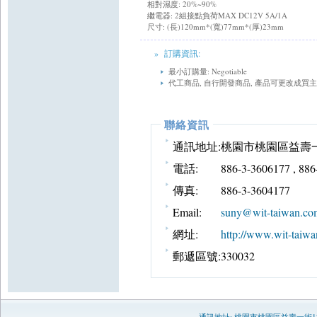
相對濕度: 20%~90%
繼電器: 2組接點負荷MAX DC12V 5A/1A
尺寸: (長)120mm*(寬)77mm*(厚)23mm
» 訂購資訊:
最小訂購量: Negotiable
代工商品, 自行開發商品, 產品可更改成買
聯絡資訊
通訊地址:
桃園市桃園區益壽一
電話:
886-3-3606177 , 88
傳真:
886-3-3604177
Email:
suny@wit-taiwan.co
網址:
http://www.wit-taiwa
郵遞區號:
330032
通訊地址:
桃園市桃園區益壽一街1