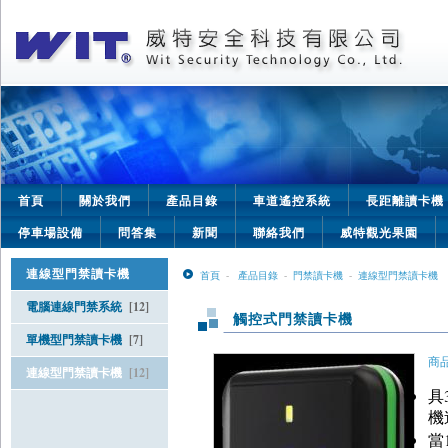
首頁
關於我們
產品目錄
車道遙控系統
長距離讀卡機
停車場設備
問答集
新聞
聯絡我們
威特觀光果園
連線型門禁讀卡機
首頁
-
產品目錄
-
門禁讀卡機
-
連線型門禁讀卡機
電腦連線門禁系統
[12]
觸控式門禁讀卡機
單機型門禁讀卡機
[7]
商品
連線型門禁讀卡機
[12]
具
機
當