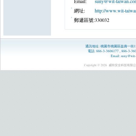
Email:
suny@wit-taiwan.co
網址:
http://www.wit-taiwa
郵遞區號:
330032
通訊地址:
桃園市桃園區益壽一街1
電話: 886-3-3606177 , 886-3-
Email:
suny@wit-
Copyright © 2026
威特安全科技有限公