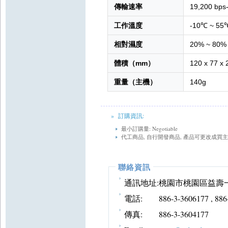
傳輸速率
19,200 bps
工作溫度
-10℃ ~ 55
相對濕度
20% ~ 
體積（mm）
120 x 77 x 
重量（主機）
140g
» 訂購資訊:
最小訂購量: Negotiable
代工商品, 自行開發商品, 產品可更改成買
聯絡資訊
通訊地址:
桃園市桃園區益壽一
電話:
886-3-3606177 , 88
傳真:
886-3-3604177