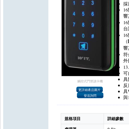
採
1
響
1
台
1
（
響
符
外
1
可
具
觸控式門禁讀卡機
反
具
與
規格項目
詳細參數