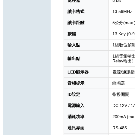
處理器
8 Bit
讀卡格式
13.56MHz
讀卡距離
5公分(max.
按鍵
13 Key (0-9
輸入點
1組數位偵
1組電鎖輸
輸出點
Relay輸出
LED顯示器
電源/通訊
音頻提示
蜂鳴器
ID設定
指撥開關
電源輸入
DC 12V / 1
消耗功率
200mA (max
通訊界面
RS-485