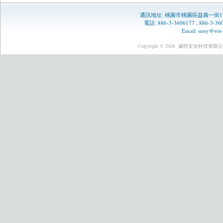
通訊地址:
桃園市桃園區益壽一街1
電話: 886-3-3606177 , 886-3-
Email:
suny@wit-
Copyright © 2026
威特安全科技有限公