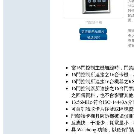
入
並
將
的
用
門禁讀卡機
透
全
在
易
當16門控制主機離線時，門
16門控制所連接之16台卡機
16門控制所連接16台機器之R
16門控制器所連接之16台門
之回傳資料，也不會影響其他
13.56MHz-符合ISO-1444
可自訂讀取卡片序號或區塊資
門禁讀卡機具防拆機破壞偵測
反應快，干擾少，耗電量小，
具 Watchdog 功能，以確