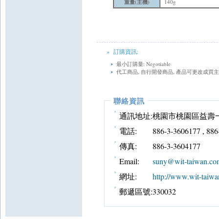
重量(主機)
140g
» 訂購資訊:
最小訂購量: Negotiable
代工商品, 自行開發商品, 產品可更改成買
聯絡資訊
通訊地址:
桃園市桃園區益壽一
電話:
886-3-3606177 , 88
傳真:
886-3-3604177
Email:
suny@wit-taiwan.co
網址:
http://www.wit-taiwa
郵遞區號:
330032