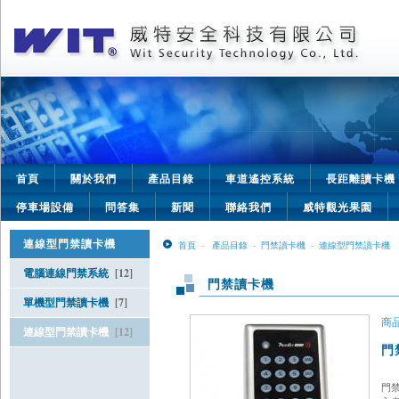
首頁
關於我們
產品目錄
車道遙控系統
長距離讀卡機
停車場設備
問答集
新聞
聯絡我們
威特觀光果園
連線型門禁讀卡機
首頁
-
產品目錄
-
門禁讀卡機
-
連線型門禁讀卡機
電腦連線門禁系統
[12]
門禁讀卡機
單機型門禁讀卡機
[7]
商品
連線型門禁讀卡機
[12]
門
門