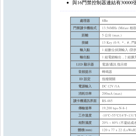
與16門禁控制器連結有3000
處理器
8Bit
門禁讀卡機格式
13.56MHz (Mifare 相
距離
5 公分 (max.)
按鍵
13 Key (0-9, ＊, ＃, 門
輸入點
1 組數位偵測輸入 (防
輸出點
1 組電鎖輸出，2 組擴充
LED 顯示器
電源/通訊 指示燈
音頻提示
蜂鳴器
ID 設定
指撥開關
電源輸入
DC 12V /1A
消耗功率
200mA (max)
讀卡機通訊界面
RS-485
傳輸速率
19,200 bps-N-8-1
工作溫度
-10°C~55°C/14°F~131°
相對濕度
20% ~ 80% (不凝
體積(mm)
120 x 77 x 22 (LxWxH