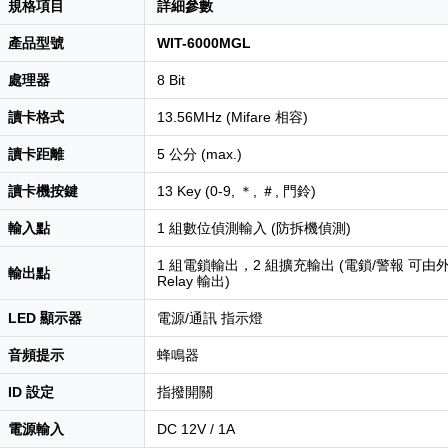
規格項目
詳細參數
產品型號
WIT-6000MGL
處理器
8 Bit
讀卡格式
13.56MHz (Mifare 相容)
讀卡距離
5 公分 (max.)
讀卡機按鍵
13 Key (0-9, ＊, ＃, 門鈴)
輸入點
1 組數位偵測輸入 (防拆機偵測)
1 組電鎖輸出，2 組擴充輸出 (電鎖/警報 可由
輸出點
Relay 輸出)
LED 顯示器
電源/通訊 指示燈
音頻提示
蜂鳴器
ID 設定
指撥開關
電源輸入
DC 12V / 1A