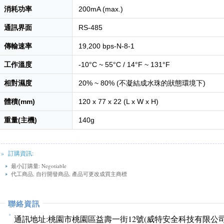
消耗功率
200mA (max.)
通訊界面
RS-485
傳輸速率
19,200 bps-N-8-1
工作溫度
-10°C ~ 55°C / 14°F ~ 131°F
相對濕度
20% ~ 80% (不凝結成水珠的狀態環境下)
體積(mm)
120 x 77 x 22 (L x W x H)
重量(主機)
140g
» 訂購資訊:
最小訂購量: Negotiable
代工商品, 自行開發商品, 產品可更改成買主商標
聯絡資訊
通訊地址:
桃園市桃園區益壽一街12號(威特安全科技有限公司