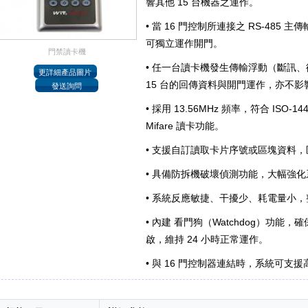
響其他 15 台機器之運作。
• 當 16 門控制所連接之 RS-485 
可獨立運作開門。
門禁讀卡機
• 任一台讀卡機發生傳輸浮動（斷訊
15 台的回傳資料與開門運作，亦不影
• 採用 13.56MHz 頻率，符合 ISO-
Mifare 讀卡功能。
• 支援自訂讀取卡片序號或區塊資料
• 具備防拆機破壞偵測功能，大幅強
• 系統反應敏捷、干擾少、耗電量小
• 內建 看門狗（Watchdog）功能
啟，維持 24 小時正常運作。
• 與 16 門控制器連結時，系統可支援高