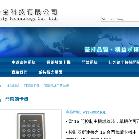
錄
車道遙控系統
長距離讀卡機
門禁系統
紅外線非接觸開
聞
聯絡我們
威特觀光果園
頁
-
產品目錄
-
門禁讀卡機
-
電腦連線門禁系統
門禁讀卡機
商品型號: WIT-6000MGL
• 當 16 門控制主機離線時，單機仍
• 控制器所連接之 16 台門禁讀卡機