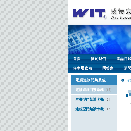
首頁
關於我們
產品目
停車場設備
問答集
新
電腦連線門禁系統
首
電腦連線門禁系統
[12]
單機型門禁讀卡機
[7]
連線型門禁讀卡機
[12]